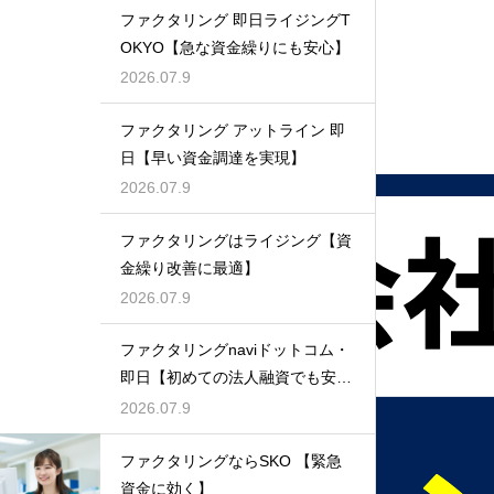
ファクタリング 即日ライジングT
OKYO【急な資金繰りにも安心】
2026.07.9
ファクタリング アットライン 即
日【早い資金調達を実現】
2026.07.9
ファクタリングはライジング【資
金繰り改善に最適】
2026.07.9
ファクタリングnaviドットコム・
即日【初めての法人融資でも安
心】
2026.07.9
ファクタリングならSKO 【緊急
資金に効く】