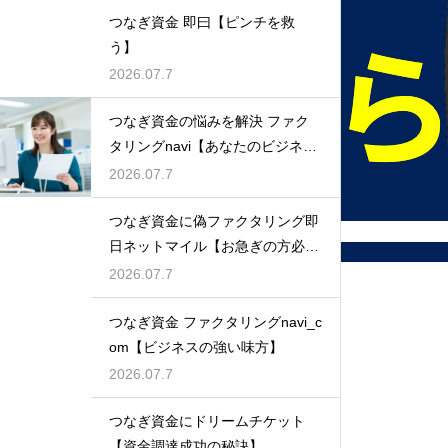
つなぎ資金 即曰【ピンチを救
う】
2026.07.7
つなぎ資金の悩みを解決 ファク
タリングnavi【あなたのビジネス
を守る】
2026.07.7
つなぎ資金に偽ファクタリング即
日ネットマイル【お急ぎの方必
見】
2026.07.7
つなぎ資金 ファクタリングnavi_c
om【ビジネスの強い味方】
2026.07.7
つなぎ資金にドリームチケット
【資金調達成功の秘訣】